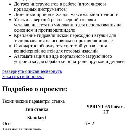
До трех инструментов в работе (в том числе и
приводных инструментов)
Линейный привод в X3 для максимальной точности
Y-ось для верхней револьверной головки
устанавливается по умолчанию для использования на
основном и противошпинделе
Крепление гидравлической переходной втулки для
использования на основном и противошпинделе
Стандартно оборудуется системой управления
конвейерной лентой для готовых изделий
Автоматизация в виде портального загрузочного
устройства для обработки в патроне прутков и деталей
развернуть описание
свернуть
Заказать свой проект
Подробно о проекте:
Технические параметры станка
SPRINT 65 linear -
Тип станка
2T
Standard
Оси
6 + 2
Главный шпиндель