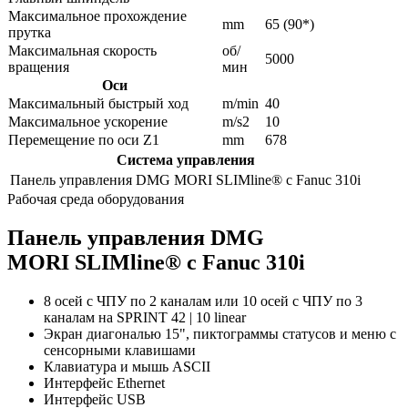
Максимальное прохождение
mm
65 (90*)
прутка
Максимальная скорость
об/
5000
вращения
мин
Оси
Максимальный быстрый ход
m/min
40
Максимальное ускорение
m/s2
10
Перемещение по оси Z1
mm
678
Система управления
Панель управления DMG MORI SLIMline® с Fanuc 310i
Рабочая среда оборудования
Панель управления DMG
MORI SLIMline® с Fanuc 310i
8 осей с ЧПУ по 2 каналам или 10 осей с ЧПУ по 3
каналам на SPRINT 42 | 10 linear
Экран диагональю 15", пиктограммы статусов и меню с
сенсорными клавишами
Клавиатура и мышь ASCII
Интерфейс Ethernet
Интерфейс USB