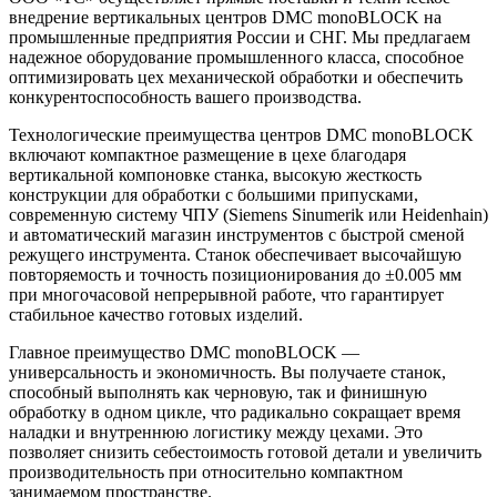
внедрение вертикальных центров DMC monoBLOCK на
промышленные предприятия России и СНГ. Мы предлагаем
надежное оборудование промышленного класса, способное
оптимизировать цех механической обработки и обеспечить
конкурентоспособность вашего производства.
Технологические преимущества центров DMC monoBLOCK
включают компактное размещение в цехе благодаря
вертикальной компоновке станка, высокую жесткость
конструкции для обработки с большими припусками,
современную систему ЧПУ (Siemens Sinumerik или Heidenhain)
и автоматический магазин инструментов с быстрой сменой
режущего инструмента. Станок обеспечивает высочайшую
повторяемость и точность позиционирования до ±0.005 мм
при многочасовой непрерывной работе, что гарантирует
стабильное качество готовых изделий.
Главное преимущество DMC monoBLOCK —
универсальность и экономичность. Вы получаете станок,
способный выполнять как черновую, так и финишную
обработку в одном цикле, что радикально сокращает время
наладки и внутреннюю логистику между цехами. Это
позволяет снизить себестоимость готовой детали и увеличить
производительность при относительно компактном
занимаемом пространстве.