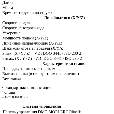
Длина
Масса
Время от стружки до стружки
Линейные оси (X/Y/Z)
Скорость подачи
Скорость быстрого хода
Ускорение
Мощность подачи (X/Y/Z)
Линейные направляющие (X/Y/Z)
Шариковинтовые передачи (X/Y/Z)
Pmax. (X / Y / Z) – VDI DGQ 3441 / ISO 230-2
Psmax. (X / Y / Z) - VDI DGQ 3441 / ISO 230-2
Характеристики станка
Площадь, занимаемая станком
Высота станка (в стандартном исполнении)
Вес станка
• стандартная комплектация
º опция
– нет в наличи
Система управления
Панель управления DMG MORI ERGOline®