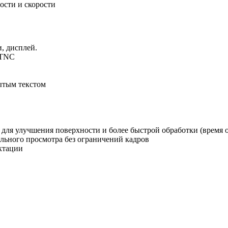
ости и скорости
и, дисплей.
 TNC
ытым текстом
я улучшения поверхности и более быстрой обработки (время об
ельного просмотра без ограничений кадров
ктации