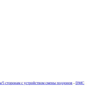
м/5 сторонам с устройством смены поддонов
-
DMC