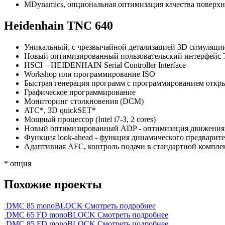
MDynamics, опциональная оптимизация качества поверхн
Heidenhain TNC 640
Уникальный, с чрезвычайной детализацией 3D симуляци
Новый оптимизированный пользовательский интерфейс
HSCI – HEIDENHAIN Serial Controller Interface
Workshop или программирование ISO
Быстрая генерация программ с программированием откр
Графическое программирование
Мониторинг столкновения (DCM)
ATC*, 3D quickSET*
Мощный процессор (Intel i7-3, 2 cores)
Новый оптимизированный ADP - оптимизация движения дл
Функция look-ahead - функция динамического предварит
Адаптивная AFC, контроль подачи в стандартной компле
* опция
Похожие проекты
DMC 85 monoBLOCK
Смотреть подробнее
DMC 65 FD monoBLOCK
Смотреть подробнее
DMC 85 FD monoBLOCK
Смотреть подробнее