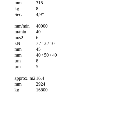
mm
315
kg
8
Sec.
4,9*
mm/min
40000
m/min
40
m/s2
6
kN
7 / 13 / 10
mm
45
mm
40 / 50 / 40
µm
8
µm
5
approx. m2
16,4
mm
2924
kg
16800