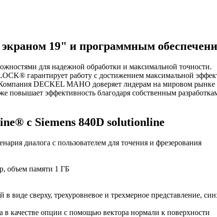
экраном 19" и программным обеспечени
жностями для надежной обработки и максимальной точности.
OCK® гарантирует работу с достижением максимальной эффекти
. Компания DECKEL MAHO доверяет лидерам на мировом рынке пр
е повышает эффективность благодаря собственным разработкам
 с Siemens 840D solutionline
нария диалога с пользователем для точения и фрезерования
р, объем памяти 1 ГБ
 в виде сверху, трехуровневое и трехмерное представление, син
а в качестве опции с помощью вектора нормали к поверхности