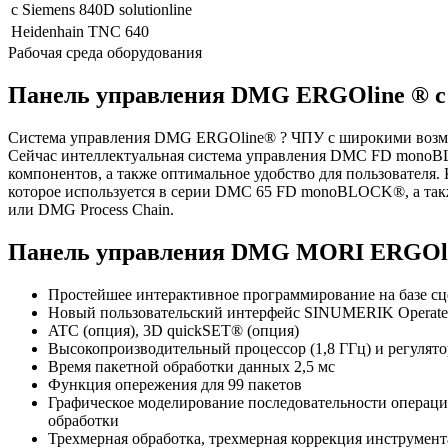
с Siemens 840D solutionline
Heidenhain TNC 640
Рабочая среда оборудования
Панель управления DMG ERGOline ® с 
Система управления DMG ERGOline® ? ЧПУ с широкими возмо
Сейчас интеллектуальная система управления DMC FD monoBL
компонентов, а также оптимальное удобство для пользователя
которое используется в серии DMC 65 FD monoBLOCK®, а такж
или DMG Process Chain.
Панель управления DMG MORI ERGOline®
Простейшее интерактивное программирование на базе сце
Новый пользовательский интерфейс SINUMERIK Operate
ATC (опция), 3D quickSET® (опция)
Высокопроизводительный процессор (1,8 ГГц) и регулято
Время пакетной обработки данных 2,5 мс
Функция опережения для 99 пакетов
Графическое моделирование последовательности операций
обработки
Трехмерная обработка, трехмерная коррекция инструмент