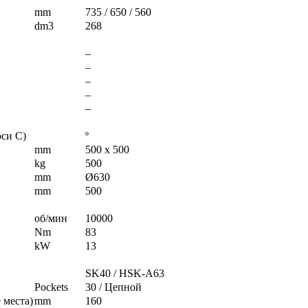
mm
735 / 650 / 560
dm3
268
–
–
–
–
–
си C)
º
mm
500 x 500
kg
500
mm
Ø630
mm
500
об/мин
10000
Nm
83
kW
13
SK40 / HSK-A63
Pockets
30 / Цепной
 места)
mm
160