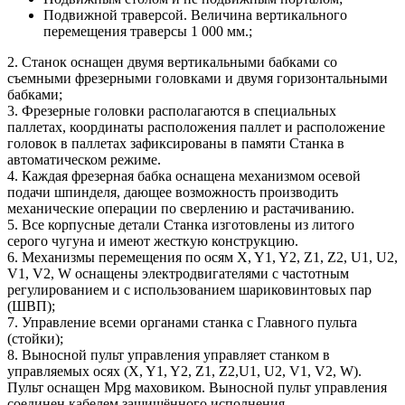
Подвижной траверсой. Величина вертикального
перемещения траверсы 1 000 мм.;
2. Станок оснащен двумя вертикальными бабками со
съемными фрезерными головками и двумя горизонтальными
бабками;
3. Фрезерные головки располагаются в специальных
паллетах, координаты расположения паллет и расположение
головок в паллетах зафиксированы в памяти Станка в
автоматическом режиме.
4. Каждая фрезерная бабка оснащена механизмом осевой
подачи шпинделя, дающее возможность производить
механические операции по сверлению и растачиванию.
5. Все корпусные детали Станка изготовлены из литого
серого чугуна и имеют жесткую конструкцию.
6. Механизмы перемещения по осям X, Y1, Y2, Z1, Z2, U1, U2,
V1, V2, W оснащены электродвигателями с частотным
регулированием и с использованием шариковинтовых пар
(ШВП);
7. Управление всеми органами станка с Главного пульта
(стойки);
8. Выносной пульт управления управляет станком в
управляемых осях (X, Y1, Y2, Z1, Z2,U1, U2, V1, V2, W).
Пульт оснащен Mpg маховиком. Выносной пульт управления
соединен кабелем защищённого исполнения