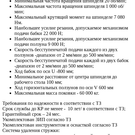
Минимальная частота вращения шпинделя 20 об/мин;
Максимальная частота вращения шпинделя 1 000 об/
мин;
Максимальный крутящий момент на шпинделе 7 080
Нм.
Наибольшее усилие резания, допускаемое механизмом
подачи бабки 22 000 Н;
Наибольшее усилие резания, допускаемое механизмом
подачи ползуна 9 000 Н;
Скорость бесступенчатой подачи каждого из двух
ползунов -диапазон от 2 мм/мин до 500 мм/мин;
Скорость бесступенчатой подачи каждой из двух бабок
-диапазон от 2 мм/мин до 500 мм/мин;
Ход бабок по оси U -800 мм;
Минимальное расстояние от центра шпинделя до
рабочего стола 100 мм;
Ход горизонтальных ползунов по оси V 600 мм
Максимальная масса поковки - 60 000 кг.
Требования по надежности в соответствии с ТЗ
Срок службы до КР не менее - 10 лет/ в соответствии с ТЗ;
Гарантийный срок – 24 мес.
Укомплектован ЗИП согласно ТЗ
Укомплектован инструментом и оснасткой согласно ТЗ
Система удаления стружки: