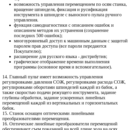
возможность управления перемещением по осям станка,
вращение шпинделя, фиксация и русификация
инструмента в шпинделе с выносного пульта ручного
управления.
функция самодиагностики с описанием ошибок и
описанием методов их устранения (сохранение
последних 500 ошибок);
многоуровневый доступ к машинным данным с защитой
паролем прав доступа (все пароли передаются
Покупателю);
расширение для русского языка - дистрибутив;
графическое отображение времени выполнения
программы (основное время и вспомогательное).
14. Главный пульт имеет возможность управления
регулировками давления СОЖ, регулировками расхода СОЖ,
регулировками оборотами шпинделей каждой из бабок, а
также скоростью подачи режущего инструмента, задание
глубины обработки, задание ускоренных линейных
перемещений каждой из вертикальных и горизонтальных
бабок.
15. Станок оснащен оптическими линейными
преобразователями перемещения.
16. Оптические линейные преобразователи перемещений
обеспечивают съем показаний на всей длине хода на осях