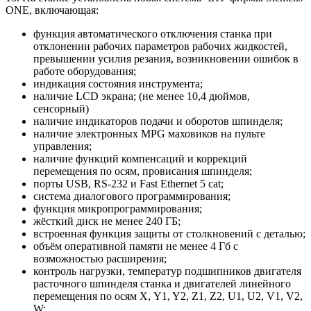
ONE, включающая:
функция автоматического отключения станка при
отклонении рабочих параметров рабочих жидкостей,
превышении усилия резания, возникновении ошибок в
работе оборудования;
индикация состояния инструмента;
наличие LCD экрана; (не менее 10,4 дюймов,
сенсорный)
наличие индикаторов подачи и оборотов шпинделя;
наличие электронных MPG маховиков на пульте
управления;
наличие функций компенсаций и коррекций
перемещения по осям, провисания шпинделя;
порты USB, RS-232 и Fast Ethernet 5 cat;
система диалогового программирования;
функция микропрограммирования;
жёсткий диск не менее 240 ГБ;
встроенная функция защиты от столкновений с деталью;
объём оперативной памяти не менее 4 Гб с
возможностью расширения;
контроль нагрузки, температур подшипников двигателя
расточного шпинделя станка и двигателей линейного
перемещения по осям Х, Y1, Y2, Z1, Z2, U1, U2, V1, V2,
W;