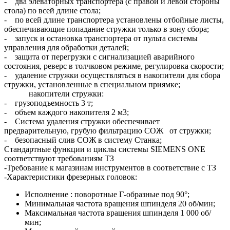
- два элеваторных транспортера (с правой и левой стороны
стола) по всей длине стола;
- по всей длине транспортера установлены отбойные листы,
обеспечивающие попадание стружки только в зону сбора;
- запуск и остановка транспортера от пульта системы
управления для обработки деталей;
- защита от перегрузки с сигнализацией аварийного
состояния, реверс в толчковом режиме, регулировка скорости;
- удаление стружки осуществляться в накопители для сбора
стружки, установленные в специальном приямке;
накопители стружки:
- грузоподъемность 3 т;
- объем каждого накопителя 2 м3;
- Система удаления стружки обеспечивает
предварительную, грубую фильтрацию СОЖ от стружки;
- безопасный слив СОЖ в систему Станка;
Стандартные функции и циклы системы SIEMENS ONE
соответствуют требованиям ТЗ
-Требование к магазинам инструментов в соответствие с ТЗ
-Характеристики фрезерных головок:
Исполнение : поворотные Г-образные под 90°;
Минимальная частота вращения шпинделя 20 об/мин;
Максимальная частота вращения шпинделя 1 000 об/
мин;