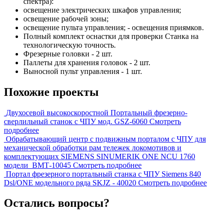
спектра):
освещение электрических шкафов управления;
освещение рабочей зоны;
освещение пульта управления; - освещения приямков.
Полный комплект оснастки для проверки Станка на
технологическую точность.
Фрезерные головки - 2 шт.
Паллеты для хранения головок - 2 шт.
Выносной пульт управления - 1 шт.
Похожие проекты
Двухосевой высокоскоростной Портальный фрезерно-
сверлильный станок с ЧПУ мод. GSZ-6060
Смотреть
подробнее
Обрабатывающий центр с подвижным порталом с ЧПУ для
механической обработки рам тележек локомотивов и
комплектующих SIEMENS SINUMERIK ONE NCU 1760
модели BМТ-10045
Смотреть подробнее
Портал фрезерного портальный станка с ЧПУ Siemens 840
Dsl/ONE модельного ряда SKJZ - 40020
Смотреть подробнее
Остались вопросы?