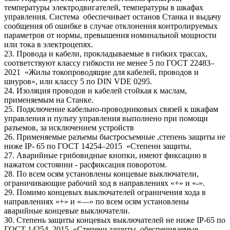
температуры электродвигателей, температуры в шкафах
управления. Система обеспечивает останов Станка и выдачу
сообщения об ошибке в случае отклонения контролируемых
параметров от нормы, превышения номинальной мощности
или тока в электроцепях.
23. Провода и кабели, прокладываемые в гибких трассах,
соответствуют классу гибкости не менее 5 по ГОСТ 22483–
2021 «Жилы токопроводящие для кабелей, проводов и
шнуров», или классу 5 по DIN VDE 0295.
24. Изоляция проводов и кабелей стойкая к маслам,
применяемым на Станке.
25. Подключение кабельно-проводниковых связей к шкафам
управления и пульту управления выполнено при помощи
разъемов, за исключением устройств
26. Применяемые разъемы быстросъемные ,степень защиты не
ниже IP- 65 по ГОСТ 14254–2015 «Степени защиты.
27. Аварийные грибовидные кнопки, имеют фиксацию в
нажатом состоянии - расфиксация поворотом.
28. По всем осям установлены концевые выключатели,
ограничивающие рабочий ход в направлениях «+» и «-».
29. Помимо концевых выключателей ограничения хода в
направлениях «+» и «—» по всем осям установлены
аварийные концевые выключатели.
30. Степень защиты концевых выключателей не ниже IP-65 по
ГОСТ 14254–2015 «Степени защиты, обеспечиваемые