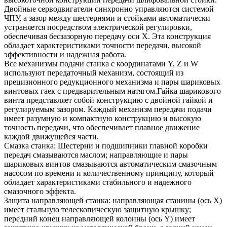
Двойные серводвигатели синхронно управляются системой
ЧПУ, а зазор между шестернями и стойками автоматически
устраняется посредством электрической регулировки,
обеспечивая бесзазорную передачу оси X. Эта конструкция
обладает характеристиками точности передачи, высокой
эффективности и надежная работа.
Все механизмы подачи станка с координатами Y, Z и W
используют передаточный механизм, состоящий из
прецизионного редукционного механизма и пары шариковых
винтовых гаек с предварительным натягом.Гайка шарикового
винта представляет собой конструкцию с двойной гайкой и
регулируемым зазором. Каждый механизм передачи подачи
имеет разумную и компактную конструкцию и высокую
точность передачи, что обеспечивает плавное движение
каждой движущейся части.
Смазка станка: Шестерни и подшипники главной коробки
передач смазываются маслом; направляющие и пары
шариковых винтов смазываются автоматическим смазочным
насосом по времени и количественному принципу, который
обладает характеристиками стабильного и надежного
смазочного эффекта.
Защита направляющей станка: направляющая станины (ось X)
имеет стальную телескопическую защитную крышку;
передний конец направляющей колонны (ось Y) имеет