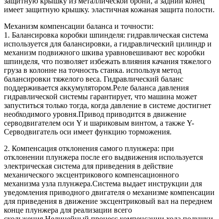
защитную крышку из металлической брони, а задний конец
имеет защитную крышку. эластичная кожаная защита полости.
Механизм компенсации баланса и точности:
1. Балансировка коробки шпинделя: гидравлическая система
используется для балансировки, а гидравлический цилиндр и
механизм подвижного шкива уравновешивают вес коробки
шпинделя, что позволяет избежать влияния качания тяжелого
груза в колонне на точность станка. используя метод
балансировки тяжелого веса. Гидравлический баланс
поддерживается аккумулятором.Реле баланса давления
гидравлической системы гарантирует, что машина может
запуститься только тогда, когда давление в системе достигнет
необходимого уровня.Привод приводится в движение
серводвигателем оси Y и шариковым винтом, а также Y-
Серводвигатель оси имеет функцию торможения.
2. Компенсация отклонения самого плунжера: при
отклонении плунжера после его выдвижения используется
электрическая система для приведения в действие
механического эксцентрикового компенсационного
механизма узла плунжера.Система выдает инструкции для
уведомления приводного двигателя о механизме компенсации
для приведения в движение эксцентриковый вал на переднем
конце плунжера для реализации всего
скольжения.Нелинейный процесс компенсации хода подушки