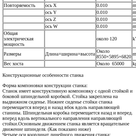
Повторяемость
ось X
0.010
ось Y
0.010
ось Z
0.010
ось W
0.010
Общая
электрическая
около 120
k
мощность
Около
Размеры
Длина×ширина×высота
8550×5895×6820
Вес хоста
Около 65000
k
Конструкционные особенности станка
Форма компоновки конструкции станка:
Станок имеет конструктивную компоновку с одной стойкой и
боковой шпиндельной коробкой. Стойка закреплена на
выдвижном сиденье. Нижнее сиденье стойки станка
перемещается вперед и назад вбок вдоль направляющей
станины. Шпиндельная коробка перемещается назад и вперед.
вперед вдоль вертикального направления направляющей
стойки.Основным движением станка является вращательное
движение шпинделя. (Как показано ниже)
Четыре оси координат линейного движения станка: