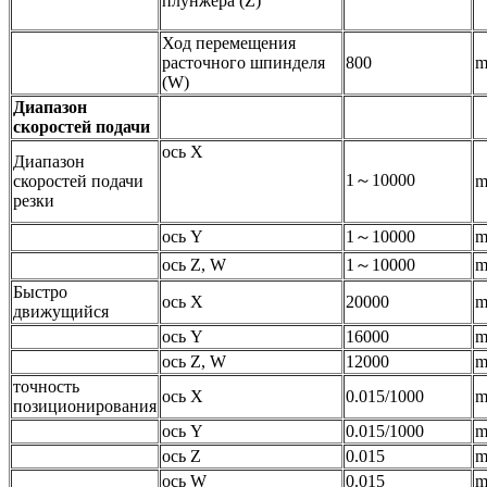
плунжера (Z)
Ход перемещения
расточного шпинделя
800
(W)
Диапазон
скоростей подачи
ось X
Диапазон
1～10000
скоростей подачи
m
резки
ось Y
1～10000
m
ось Z, W
1～10000
m
Быстро
ось X
20000
m
движущийся
ось Y
16000
m
ось Z, W
12000
m
точность
ось X
0.015/1000
позиционирования
ось Y
0.015/1000
ось Z
0.015
ось W
0.015