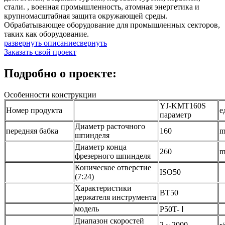
стали. , военная промышленность, атомная энергетика и
крупномасштабная защита окружающей среды.
Обрабатывающее оборудование для промышленных секторов,
таких как оборудование.
развернуть описание
свернуть
Заказать свой проект
Подробно о проекте:
Особенности конструкции
YJ-KMT160S
Номер продукта
е
параметр
Диаметр расточного
передняя бабка
160
шпинделя
Диаметр конца
260
фрезерного шпинделя
Коническое отверстие
ISO50
(7:24)
Характеристики
BT50
держателя инструмента
модель
P50T- Ⅰ
Диапазон скоростей
2～2000