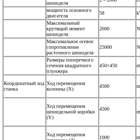
r
шпинделя
мощность основного
58
двигателя
Максимальный
крутящий момент
2600
шпинделя
Максимальное осевое
сопротивление
25000
расточного шпинделя
Размеры поперечного
сечения квадратного
450×450
плунжера
Координатный ход
Ход перемещения
4500
станка
колонны (X)
Ход перемещения
4500
шпиндельной коробки
(Y)
Ход перемещения
1000