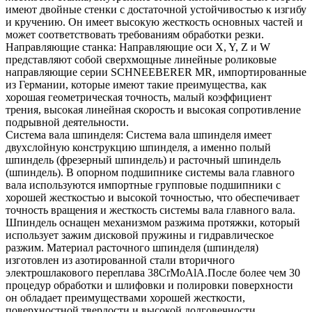
имеют двойные стенки с достаточной устойчивостью к изгибу
и кручению. Он имеет высокую жесткость основных частей и
может соответствовать требованиям обработки резки.
Направляющие станка: Направляющие оси X, Y, Z и W
представляют собой сверхмощные линейные роликовые
направляющие серии SCHNEEBERER MR, импортированные
из Германии, которые имеют такие преимущества, как
хорошая геометрическая точность, малый коэффициент
трения, высокая линейная скорость и высокая сопротивление
подрывной деятельности.
Система вала шпинделя: Система вала шпинделя имеет
двухслойную конструкцию шпинделя, а именно полый
шпиндель (фрезерный шпиндель) и расточный шпиндель
(шпиндель). В опорном подшипнике системы вала главного
вала используются импортные групповые подшипники с
хорошей жесткостью и высокой точностью, что обеспечивает
точность вращения и жесткость системы вала главного вала.
Шпиндель оснащен механизмом разжима протяжки, который
использует зажим дисковой пружины и гидравлическое
разжим. Материал расточного шпинделя (шпинделя)
изготовлен из азотированной стали вторичного
электрошлакового переплава 38CrMoAlA.После более чем 30
процедур обработки и шлифовки и полировки поверхности
он обладает преимуществами хорошей жесткости,
поверхностной твердости и высокой долговечности.