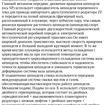
Главный механизм передачи: движение вращения шпинделя
(ось SP) использует серводвигатель шпинделя переменного
тока для привода импортного двухступенчатого редуктора ZF
и передается на полый шпиндель (фрезерный вал),
расположенный в плунжере, через зубчатую пару, тем самым
реализуя вращение расточного шпинделя (шпинделя).спорт.
Главный редуктор оснащен двухскоростной гидравлической
автоматической коробкой передач и электрической
бесступенчатой ​​регулировкой трансмиссии.Он имеет
широкий диапазон трансмиссии, высокую скорость вращения
шпинделя и большой выходной крутящий момент. В то же
время внутри плунжера используется метод охлаждения с
циркуляцией масла при постоянной температуре для
принудительного циркуляционного охлаждения системы вала
шпинделя, чтобы обеспечить стабильность и надежность
точности вращения шпинделя и уменьшить термическую
деформацию системы вала шпинделя.
В подшипнике шпинделя станка используется передовая
международная система смазки маслом и газом,
обеспечивающая высокоскоростную работу шпинделя.
Механизм подачи: Подача по оси X использует структуру
двойного сервопривода, которая состоит из двойных
серводвигателей + высокомоментного планетарного
редуктора с низким люфтом + двойных шестерен +
высокоточной конструкции передачи шлифовальной стойки.