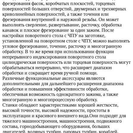
фрезерования фасок, коробчатых плоскостей, торцевых
поверхностей больших отверстий, двумерных и трехмерных
криволинейных поверхностей, а также точения или
фрезерования внутренней и наружной резьбы. Он может
выполнять сверление, развертывание, расточку, обработка
канавок и плоское фрезерование за один зажим. После
настройки поворотного стола с ЧПУ на заготовке,
установленной на поворотном столе с ЧПУ, можно выполнять
угловое фрезерование, точение, расточку и многогранную
обработку. В то же время при использовании функции
непрерывного индексирования поворотного стола
цилиндрическая поверхность или торцевая поверхность могут
обрабатываться непрерывно, что расширяет диапазон
обработки и сокращает время ручной помощи.
Различные функциональные аксессуары являются
дополнительными для дальнейшего расширения диапазона
обработки и повышения эффективности обработки,
обеспечивая возможность однократного зажима, а также
многогранную и многопроцессную обработку.
Станки обладают характеристиками хорошей жесткости,
высокой точности, высокой надежности, простоты в
эксплуатации и красивого внешнего вида.Они подходят для
тяжелого машиностроения, машиностроения, подвижного
состава, горнодобывающего оборудования, больших
двигателей, водяных турбин, паровых турбин, кораблей,