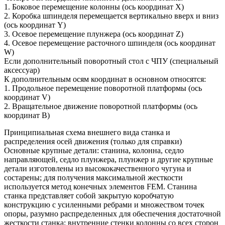
1. Боковое перемещение колонны (ось координат X)
2. Коробка шпинделя перемещается вертикально вверх и вниз
(ось координат Y)
3. Осевое перемещение плунжера (ось координат Z)
4. Осевое перемещение расточного шпинделя (ось координат
W)
Если дополнительный поворотный стол с ЧПУ (специальный
аксессуар)
К дополнительным осям координат в основном относятся:
1. Продольное перемещение поворотной платформы (ось
координат V)
2. Вращательное движение поворотной платформы (ось
координат B)
Принципиальная схема внешнего вида станка и
распределения осей движения (только для справки)
Основные крупные детали: станина, колонна, седло
направляющей, седло плунжера, плунжер и другие крупные
детали изготовлены из высококачественного чугуна и
состарены; для получения максимальной жесткости
используется метод конечных элементов FEM. Станина
станка представляет собой закрытую коробчатую
конструкцию с усиленными ребрами и множеством точек
опоры, разумно распределенных для обеспечения достаточной
жесткости станка; внутренние стенки колонны со всех сторон