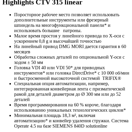
Highlights CTV 315 linear
Поросторное рабочее место позволяет использовать
дополнительные инструменты или фрезерный
шпиндель на многофункциональной панели* и
использовать большие патроны.
Малое время простоя у линейного привода по X-оси с
ускорением 0,8 g и высочайшей точностью
На линейный привод DMG MORI дается гарантия в 60
месяцев
Обработка сложных деталей по опциональной Y-оси с
ходом ± 50 мм
Головка VDI 40 или VDI 50* для приводных
инструментов* или головка DirectDrive* с 10 000 об/мин
и быстросменной высокоточной системой TRIFIX®
Специальная опция автоматизации, например,
интегрированная конвейерная лента с призматической
рамой для деталей диаметром до Ø 300 мм или до 52
деталей
Время программирования на 60 % короче, благодаря
использованию уникальных технологических циклов*
Минимальная площадь 18,3 м², включая
автоматизацию* и конвейер удаления стружки. Система
Operate 4.5 на базе SIEMENS 840D solutionline