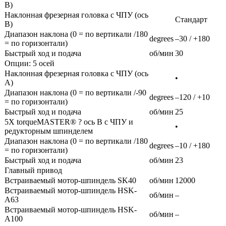
B)
Наклонная фрезерная головка с ЧПУ (ось
Стандарт
B)
Диапазон наклона (0 = по вертикали /180
degrees
–30 / +180
= по горизонтали)
Быстрый ход и подача
об/мин
30
Опции: 5 осей
Наклонная фрезерная головка с ЧПУ (ось
•
A)
Диапазон наклона (0 = по вертикали /-90
degrees
–120 / +10
= по горизонтали)
Быстрый ход и подача
об/мин
25
5X torqueMASTER® ? ось B с ЧПУ и
•
редукторным шпинделем
Диапазон наклона (0 = по вертикали /180
degrees
–10 / +180
= по горизонтали)
Быстрый ход и подача
об/мин
23
Главный привод
Встраиваемый мотор-шпиндель SK40
об/мин
12000
Встраиваемый мотор-шпиндель HSK-
об/мин
–
A63
Встраиваемый мотор-шпиндель HSK-
об/мин
–
A100