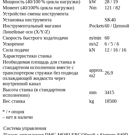
Мощность (40/100 % цикла нагрузки)
kW
28 / 19
Момент (40/100% цикла нагрузки)
Nm
121 / 82
Устройство смены инструмента
Установка инструмента
SK40
Инструментальный магазин
Pockets
60 / Цепной
Линейные оси (X/Y/Z)
Скорость быстрого хода/подачи
m/min
60
Ускорение
m/s2
6 / 5 / 6
Сила подачи
kN
12 / 16 / 16
Характеристики станка
Необходимая площадь для станка в
стандартном исполнении вместе с
approx.
транспортером стружки без подвода
26,9
m2
охлаждающей жидкости через
внутренний канал
Высота станка (в стандартном
mm
3415
исполнении)
Вес станка
kg
18500
* / • опция
– нет в наличи
Система управления
Панель управления DMG MORI ERGOline® с Siemens 840D