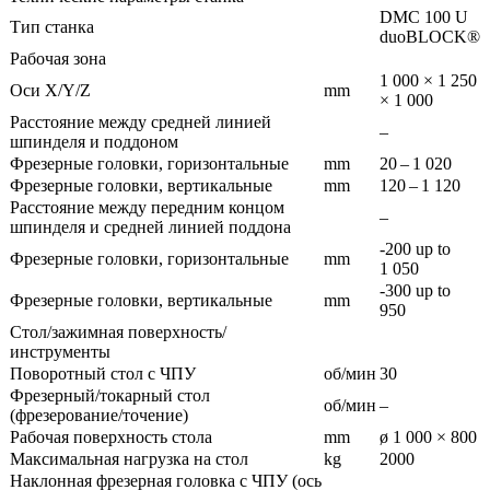
DMC 100 U
Тип станка
duoBLOCK®
Рабочая зона
1 000 × 1 250
Оси X/Y/Z
mm
× 1 000
Расстояние между средней линией
–
шпинделя и поддоном
Фрезерные головки, горизонтальные
mm
20 – 1 020
Фрезерные головки, вертикальные
mm
120 – 1 120
Расстояние между передним концом
–
шпинделя и средней линией поддона
-200 up to
Фрезерные головки, горизонтальные
mm
1 050
-300 up to
Фрезерные головки, вертикальные
mm
950
Стол/зажимная поверхность/
инструменты
Поворотный стол с ЧПУ
об/мин
30
Фрезерный/токарный стол
об/мин
–
(фрезерование/точение)
Рабочая поверхность стола
mm
ø 1 000 × 800
Максимальная нагрузка на стол
kg
2000
Наклонная фрезерная головка с ЧПУ (ось