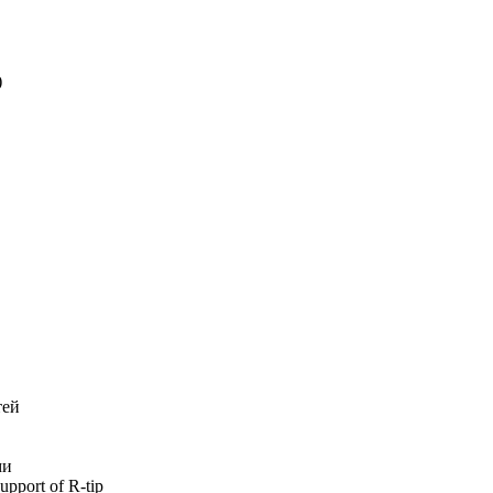
)
тей
ми
port of R-tip