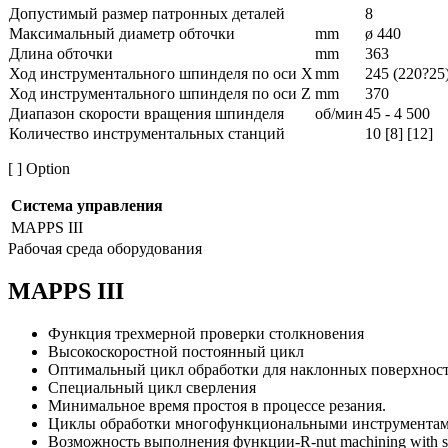
Допустимый размер патронных деталей
8
Максимальный диаметр обточки
mm
ø 440
Длина обточки
mm
363
Ход инструментального шпинделя по оси X
mm
245 (220?25
Ход инструментального шпинделя по оси Z
mm
370
Диапазон скорости вращения шпинделя
об/мин
45 - 4 500
Количество инструментальных станций
10 [8] [12]
[ ] Option
Система управления
MAPPS III
Рабочая среда оборудования
MAPPS III
Функция трехмерной проверки столкновения
Высокоскоростной постоянный цикл
Оптимальный цикл обработки для наклонных поверхнос
Специальный цикл сверления
Минимальное время простоя в процессе резания.
Циклы обработки многофункциональными инструмента
Возможность выполнения функции-R-nut machining with sup