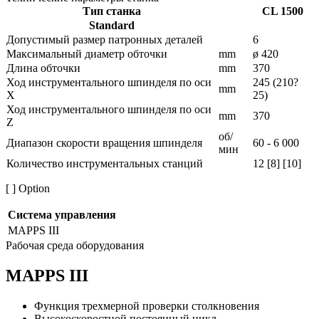
Тип станка
CL 1500
Standard
Допустимый размер патронных деталей
6
Максимальный диаметр обточки
mm
ø 420
Длина обточки
mm
370
Ход инструментального шпинделя по оси
245 (210?
mm
X
25)
Ход инструментального шпинделя по оси
mm
370
Z
об/
Диапазон скорости вращения шпинделя
60 - 6 000
мин
Количество инструментальных станций
12 [8] [10]
[ ] Option
Система управления
MAPPS III
Рабочая среда оборудования
MAPPS III
Функция трехмерной проверки столкновения
Высокоскоростной постоянный цикл