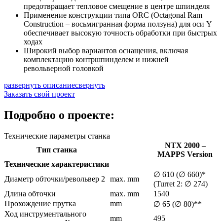
предотвращает тепловое смещение в центре шпинделя
Применение конструкции типа ORC (Octagonal Ram
Construction – восьмигранная форма ползуна) для оси Y
обеспечивает высокую точность обработки при быстрых
ходах
Широкий выбор вариантов оснащения, включая
комплектацию контршпинделем и нижней
револьверной головкой
развернуть описание
свернуть
Заказать свой проект
Подробно о проекте:
Технические параметры станка
NTX 2000 –
Тип станка
MAPPS Version
Технические характеристики
∅ 610 (∅ 660)*
Диаметр обточки/револьвер 2
max. mm
(Turret 2: ∅ 274)
Длина обточки
max. mm
1540
Прохождение прутка
mm
∅ 65 (∅ 80)**
Ход инструментального
mm
495