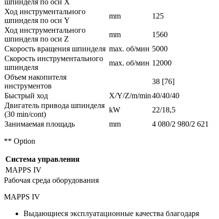
шпинделя по оси X
Ход инструментального
mm
125
шпинделя по оси Y
Ход инструментального
mm
1560
шпинделя по оси Z
Скорость вращения шпинделя
max. об/мин
5000
Скорость инструментального
max. об/мин
12000
шпинделя
Объем накопителя
38 [76]
инструментов
Быстрый ход
X/Y/Z/m/min
40/40/40
Двигатель привода шпинделя
kW
22/18,5
(30 min/cont)
Занимаемая площадь
mm
4 080/2 980/2 621
** Option
Система управления
MAPPS IV
Рабочая среда оборудования
MAPPS IV
Выдающиеся эксплуатационные качества благодаря