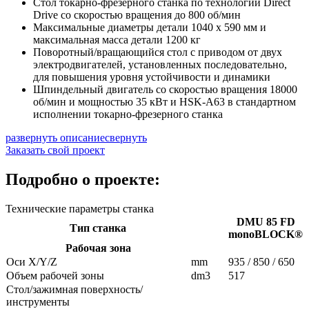
Стол токарно-фрезерного станка по технологии Direct
Drive со скоростью вращения до 800 об/мин
Максимальные диаметры детали 1040 х 590 мм и
максимальная масса детали 1200 кг
Поворотный/вращающийся стол с приводом от двух
электродвигателей, установленных последовательно,
для повышения уровня устойчивости и динамики
Шпиндельный двигатель со скоростью вращения 18000
об/мин и мощностью 35 кВт и HSK-A63 в стандартном
исполнении токарно-фрезерного станка
развернуть описание
свернуть
Заказать свой проект
Подробно о проекте:
Технические параметры станка
DMU 85 FD
Тип станка
monoBLOCK®
Рабочая зона
Оси X/Y/Z
mm
935 / 850 / 650
Объем рабочей зоны
dm3
517
Стол/зажимная поверхность/
инструменты