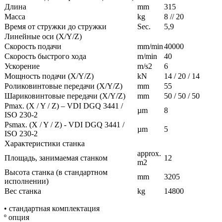
Длина
mm
315
Масса
kg
8 // 20
Время от стружки до стружки
Sec.
5,9
Линейные оси (X/Y/Z)
Скорость подачи
mm/min
40000
Скорость быстрого хода
m/min
40
Ускорение
m/s2
6
Мощность подачи (X/Y/Z)
kN
14 / 20 / 14
Роликовинтовые передачи (X/Y/Z)
mm
55
Шариковинтовые передачи (X/Y/Z)
mm
50 / 50 / 50
Pmax. (X / Y / Z) – VDI DGQ 3441 /
µm
8
ISO 230-2
Psmax. (X / Y / Z) - VDI DGQ 3441 /
µm
5
ISO 230-2
Характеристики станка
approx.
Площадь, занимаемая станком
12
m2
Высота станка (в стандартном
mm
3205
исполнении)
Вес станка
kg
14800
• стандартная комплектация
º опция