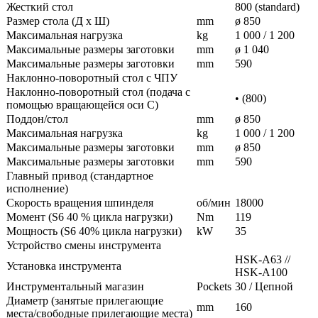
Жесткий стол
800 (standard)
Размер стола (Д х Ш)
mm
ø 850
Максимальная нагрузка
kg
1 000 / 1 200
Максимальные размеры заготовки
mm
ø 1 040
Максимальные размеры заготовки
mm
590
Наклонно-поворотный стол с ЧПУ
Наклонно-поворотный стол (подача с
• (800)
помощью вращающейся оси C)
Поддон/стол
mm
ø 850
Максимальная нагрузка
kg
1 000 / 1 200
Максимальные размеры заготовки
mm
ø 850
Максимальные размеры заготовки
mm
590
Главный привод (стандартное
исполнение)
Скорость вращения шпинделя
об/мин
18000
Момент (S6 40 % цикла нагрузки)
Nm
119
Мощность (S6 40% цикла нагрузки)
kW
35
Устройство смены инструмента
HSK-A63 //
Установка инструмента
HSK-A100
Инструментальный магазин
Pockets
30 / Цепной
Диаметр (занятые прилегающие
mm
160
места/свободные прилегающие места)