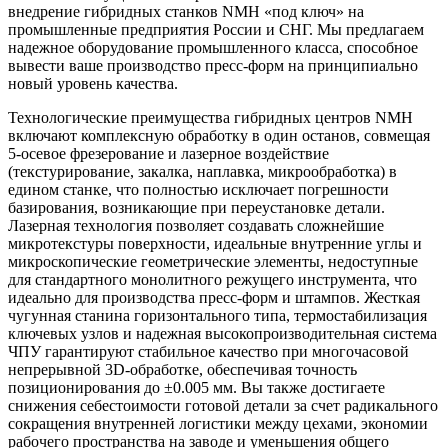
внедрение гибридных станков NMH «под ключ» на
промышленные предприятия России и СНГ. Мы предлагаем
надежное оборудование промышленного класса, способное
вывести ваше производство пресс-форм на принципиально
новый уровень качества.
Технологические преимущества гибридных центров NMH
включают комплексную обработку в один останов, совмещая
5-осевое фрезерование и лазерное воздействие
(текстурирование, закалка, наплавка, микрообработка) в
едином станке, что полностью исключает погрешности
базирования, возникающие при переустановке детали.
Лазерная технология позволяет создавать сложнейшие
микротекстуры поверхности, идеальные внутренние углы и
микроскопические геометрические элементы, недоступные
для стандартного монолитного режущего инструмента, что
идеально для производства пресс-форм и штампов. Жесткая
чугунная станина горизонтального типа, термостабилизация
ключевых узлов и надежная высокопроизводительная система
ЧПУ гарантируют стабильное качество при многочасовой
непрерывной 3D-обработке, обеспечивая точность
позиционирования до ±0.005 мм. Вы также достигаете
снижения себестоимости готовой детали за счет радикального
сокращения внутренней логистики между цехами, экономии
рабочего пространства на заводе и уменьшения общего