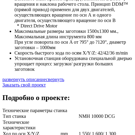
вращения и наклона рабочего стола. Принцип DDM™
(прямой привод) применен для двух двигателей,
осуществляющих вращение по оси А и одного
двигателя, осуществляющего вращение по оси В
* Direct Drive Motor
Максимальные размеры заготовки 1500х1300 мм.,
Максимальная длина инструмента 800 мм
При угле поворота по оси A от ?95° до ?120°, диаметр
заготовки – 1000мм
Скорость быстрого хода по осям X/Y/Z: 42/42/36 m/min
Установочная станция оборудована специальной дверью
упрощает процесс загрузки/ разгрузки больших
заготовок
развернуть описание
свернуть
Заказать свой проект
Подробно о проекте:
Технические параметры станка
Тип станка
NMH 10000 DCG
Технические
характеристики
Ход по оси X/Y/Z
mm
1 550/ 1 600/ 1 300