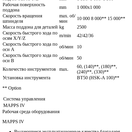
Рабочая поверхность
mm
1 000x1 000
поддона
Скорость вращения
max. об/
10 000 8 000** 15 000**
шпинделя
мин
Масса поддона для деталей
kg
2500
Скорость быстрого хода по
m/min
42/42/36
осям X/Y/Z
Скорость быстрого хода по
об/мин
10
оси A
Скорость быстрого хода по
об/мин
50
оси B
60, (140)**, (180)**,
Количество инструментов
max.
(240)**, (330)**
Установка инструмента
BT50 (HSK-A 100)**
** Option
Система управления
MAPPS IV
Рабочая среда оборудования
MAPPS IV
Выдающиеся эксплуатационные качества благодаря