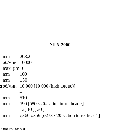
NLX 2000
mm
203,2
об/мин
10000
max. µm
10
mm
100
mm
±50
я
об/мин
10 000 [10 000 (high torque)]
–
mm
510
mm
590 [580 <20-station turret head>]
12[ 10 ][ 20 ]
mm
φ366 φ356 [φ278 <20-station turret head>]
довательный