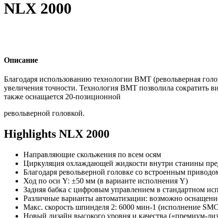
NLX 2000
Описание
Благодаря использованию технологии BMT (револьверная голо
увеличения точности. Технология BMT позволила сократить ви
также оснащается 20-позиционной
револьверной головкой.
Highlights NLX 2000
Направляющие скольжения по всем осям
Циркуляция охлаждающей жидкости внутри станины пре
Благодаря револьверной головке со встроенным приводо
Ход по оси Y: ±50 мм (в варианте исполнения Y)
Задняя бабка с цифровым управлением в стандартном ис
Различные варианты автоматизации: возможно оснащени
Макс. скорость шпинделя 2: 6000 мин-1 (исполнение SMC
Новый дизайн высокого уровня и качества («премиум-ди