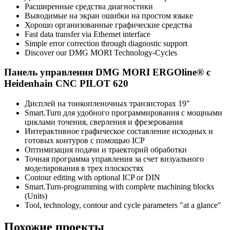
Расширенные средства диагностики
Выводимые на экран ошибки на простом языке
Хорошо организованные графические средства
Fast data transfer via Ethernet interface
Simple error correction through diagnostic support
Discover our DMG MORI Technology-Cycles
Панель управления DMG MORI ERGOline® с
Heidenhain CNC PILOT 620
Дисплей на тонкопленочных транзисторах 19"
Smart.Turn для удобного программирования с мощными
циклами точения, сверления и фрезерования
Интерактивное графическое составление исходных и
готовых контуров с помощью ICP
Оптимизация подачи и траекторий обработки
Точная программа управления за счет визуального
моделирования в трех плоскостях
Contour editing with optional ICP or DIN
Smart.Turn-programming with complete machining blocks
(Units)
Tool, technology, contour and cycle parameters "at a glance"
Похожие проекты