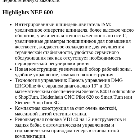
первостепенную важность.
Highlights NEF 600
Интегрированный шпиндель-двигатель ISM:
увеличенное отверстие шпинделя, более высокое число
оборотов, увеличенная точность/жесткость по оси С,
увеличенные диаметры подшипников для повышения
жесткости, жидкостное охлаждение для улучшения
термической стабильности, удобство сервисного
обслуживания так как отсутствует необходимость
периодической регулировки ремня.
Новая конструкция: увеличенный обзор рабочей зоны,
удобное управление, компактная конструкция.
Технология управления: Панель управления DMG
ERGOline ® с экраном диагональю 19" и 3D
математическим обеспечением Siemens 840D solutionline
с ShopTurn, Heidenhain CNC Pilot 620 со Smart.Turn или
Siemens ShopTurn 3G.
Компактная конструкция за счет очень жесткой,
массивной литой статины станка.
Револьверная головка VDI 40 на 12 инструментов и
задняя бабка с автоматическим управлением и
гидравлическим приводом теперь в стандартной
комплектации.