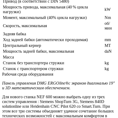
Привод (в соответствии с DIN 5480)
Мощность привода, максимальная (40 % цикла
kW
нагрузки)
Момент, максимальный (40% цикла нагрузки)
Nm
об/
Скорость, максимальная
мин
Задняя бабка
Ход задней бабки (автоматически проходимая)
mm
Центральный кернер
MT
Мощность задней бабки, максимальная
daN
Масса
Станок без транспортера стружки
kg
Станок с транспортером стружки
kg
Рабочая среда оборудования
Панель управления DMG ERGOline®с экраном диагональю 19"
и 3D математическим обеспечением
.
Для нового станка NEF 600 можно выбрать одну из трех
систем управления : Siemens ShopTurn 3G, Siemens 840D
solutionline или Heidenhain CNC Pilot 620 со Smart.Turn. При
этом все три системы объединяет удачное сочетание больших
технических возможностей с максимальным комфортом в