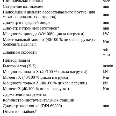
Шпиндельная головка
Size
Сверление шпинделем
mm
Наибольший диаметр обрабатываемого прутка (для
mm
механизированных патронов)
Диаметр в передней опоре
mm
Диаметр патронных заготовок*
mm
Мощность привода (40/100% цикла нагрузки)
kW
Максимальный момент (40/100 % цикла нагрузки) с
Nm
Siemens/Heidenhain
об/
Диапазон скорости
мин
Привод подачи
Быстрый ход (X/Z)
m/min
Мощность подачи X (40/100 % цикла нагрузки)
kN
Момент X (40/100 % цикла нагрузки)
Nm
Мощность подачи Z (40/100 % цикла нагрузки)
kN
Момент Z (40/100 % цикла нагрузки)
Nm
Держатели инструмента
Количество инструментальных станций
Диаметр хвостовика (DIN 69880)
mm
Driven tool stations*