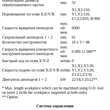
Наибольший диаметр
mm
52
обрабатываемого прутка
X1,X2:210,
Перемещение по осям X/Z/Y/B
mm
Y1,Y2:110,
Z1,Z2:810, B:900
max.
Скорость вращения шпинделя
об/
6000
мин
Сверлильный шпиндель 1 + 2
mm
61
Количество инструментов
max.
16 x 3 = 48
max.
Скорость вращения поворотного
об/
6 000 12 000**
инструментального шпинделя
мин
Быстрый ход по осям X/Y/Z
m/min
0
X1,X2,X3:30,
Скорость подачи по осям X/Z/Y/B
m/min
Y1,Y2,Y3:20,
Z1.Z2,Z3:50
Двигатель шпинделя 1 + 2
kW
22/18,5 25/22**
* Max. length workpiece which can be machined using O.D. tool
on turret 2 (with the workpiece supported at both ends)
** Option
Система управления