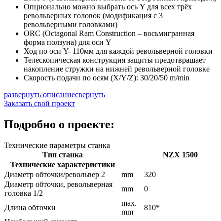
Опционально можно выбрать ось Y для всех трёх
револьверных головок (модификация с 3
револьверными головками)
ORC (Octagonal Ram Construction – восьмигранная
форма ползуна) для оси Y
Ход по оси Y- 110мм для каждой револьверной головки
Телескопическая конструкция защиты предотвращает
накопление стружки на нижней револьверной головке
Скорость подачи по осям (X/Y/Z): 30/20/50 m/min
развернуть описание
свернуть
Заказать свой проект
Подробно о проекте:
Технические параметры станка
Тип станка
NZX 1500
Технические характеристики
Диаметр обточки/револьвер 2
mm
320
Диаметр обточки, револьверная
mm
0
головка 1/2
max.
Длина обточки
810*
mm