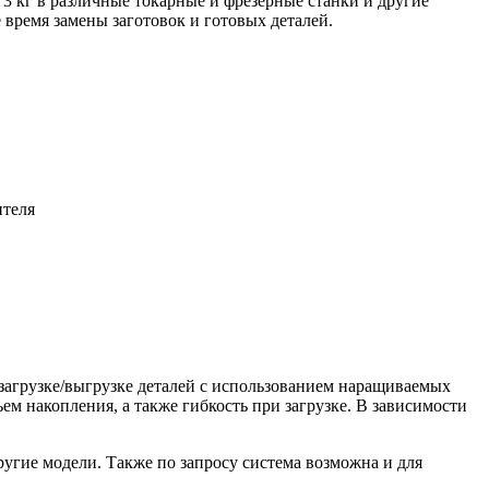
 3 кг в различные токарные и фрезерные станки и другие
 время замены заготовок и готовых деталей.
ителя
агрузке/выгрузке деталей с использованием наращиваемых
м накопления, а также гибкость при загрузке. В зависимости
ругие модели. Также по запросу система возможна и для