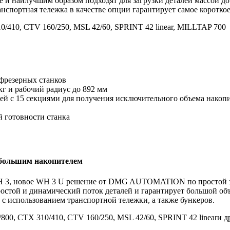
е и наилучшим образом подходят для загрузки деталей массой до
анспортная тележка в качестве опции гарантирует самое короткое
0/410, CTV 160/250, MSL 42/60, SPRINT 42 linear, MILLTAP 700
 фрезерных станков
г и рабочий радиус до 892 мм
ей с 15 секциями для получения исключительного объема накоп
й готовности станка
 большим накопителем
WH 3, новое WH 3 U решение от DMG AUTOMATION по простой з
остой и динамический поток деталей и гарантирует большой объе
 с использованием транспортной тележки, а также бункеров.
800, CTX 310/410, CTV 160/250, MSL 42/60, SPRINT 42 linearи д