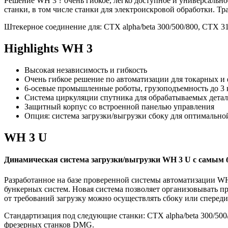
Решение WH 3 ? очень гибкое, легко доступное и универсально
станки, в том числе станки для электроискровой обработки. Тр
Штекерное соединение для: CTX alpha/beta 300/500/800, CTX 31
Highlights WH 3
Высокая независимость и гибкость
Очень гибкое решение по автоматизации для токарных и
6-осевые промышленные роботы, грузоподъемность до 3 к
Система циркуляции спутника для обрабатываемых детал
Защитный корпус со встроенной панелью управления
Опция: система загрузки/выгрузки сбоку для оптимально
WH 3 U
Динамическая система загрузки/выгрузки WH 3 U с самым
Разработанное на базе проверенной системы автоматизации 
бункерных систем. Новая система позволяет организовывать пр
от требований загрузку можно осуществлять сбоку или спереди
Стандартизация под следующие станки: CTX alpha/beta 300/500/
фрезерных станков DMG.