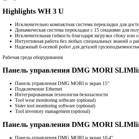
Highlights WH 3 U
Исключительно компактная система перекладки для дос
Динамическая система перекладки с 15 секциями для по
Исключительная гибкость благодаря загрузки сбоку или 
Интуитивная работа без любых специальных знаний о ра
Надежный 6-осевой робот для деталей грузоподъемностью
Рабочая среда оборудования
Панель управления DMG MORI SLIMline®
Панель управления DMG MORI и экран 15"
Подключение Ethernet
Интегрированная технология безопасности
Tool wear monitoring software (optional)
Sister tool monitoring software (optional)
Tool inventory management (optional)
Панель управления DMG MORI SLIMline
Панель управления DMG MORI и экран 10,4"