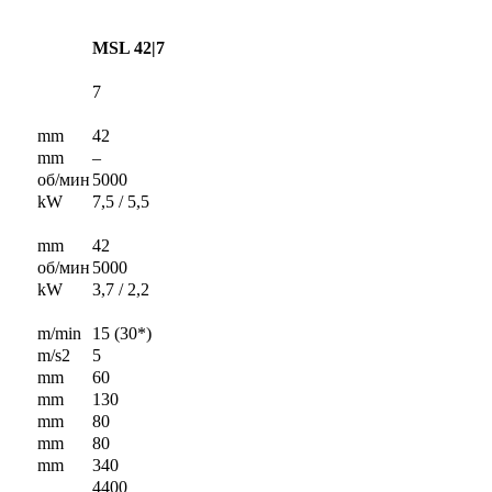
MSL 42|7
7
mm
42
mm
–
об/мин
5000
kW
7,5 / 5,5
mm
42
об/мин
5000
kW
3,7 / 2,2
m/min
15 (30*)
m/s2
5
mm
60
mm
130
mm
80
mm
80
mm
340
4400