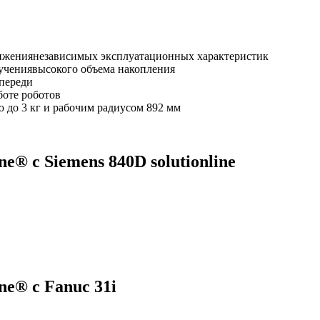
тижениянезависимых эксплуатационных характеристик
лучениявысокого объема накопления
спереди
боте роботов
 до 3 кг и рабочим радиусом 892 мм
 с Siemens 840D solutionline
® с Fanuc 31i