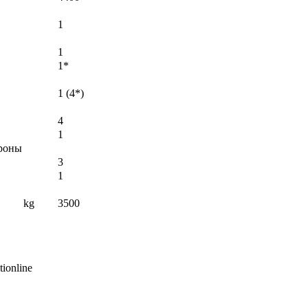
1
1
1*
1 (4*)
4
1
ороны
3
1
kg
3500
ionline