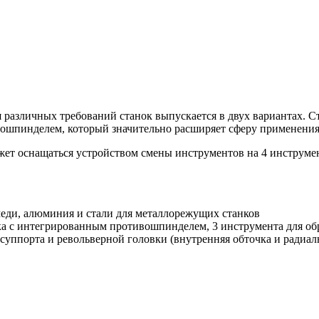
 различных требований станок выпускается в двух вариантах. С
вошпинделем, который значительно расширяет сферу применения
жет оснащаться устройством смены инструментов на 4 инструмен
меди, алюминия и стали для металлорежущих станков
ка с интегрированным противошпинделем, 3 инструмента для обр
 суппорта и револьверной головки (внутренняя обточка и радиал