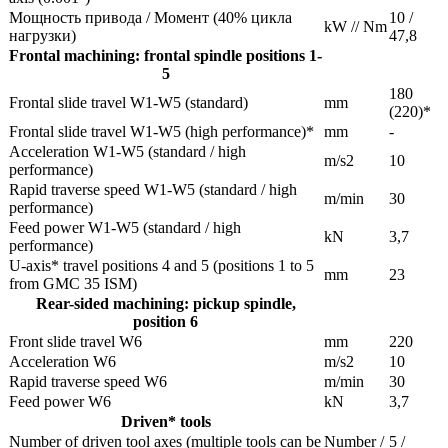
Мощность привода / Момент (40% цикла
10 /
kW // Nm
нагрузки)
47,8
Frontal machining: frontal spindle positions 1-
5
180
Frontal slide travel W1-W5 (standard)
mm
(220)*
Frontal slide travel W1-W5 (high performance)*
mm
-
Acceleration W1-W5 (standard / high
m/s2
10
performance)
Rapid traverse speed W1-W5 (standard / high
m/min
30
performance)
Feed power W1-W5 (standard / high
kN
3,7
performance)
U-axis* travel positions 4 and 5 (positions 1 to 5
mm
23
from GMC 35 ISM)
Rear-sided machining: pickup spindle,
position 6
Front slide travel W6
mm
220
Acceleration W6
m/s2
10
Rapid traverse speed W6
m/min
30
Feed power W6
kN
3,7
Driven* tools
Number of driven tool axes (multiple tools can be
Number /
5 /