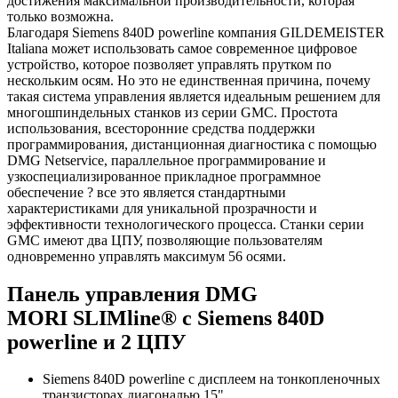
достижения максимальной производительности, которая
только возможна.
Благодаря Siemens 840D powerline компания GILDEMEISTER
Italiana может использовать самое современное цифровое
устройство, которое позволяет управлять прутком по
нескольким осям. Но это не единственная причина, почему
такая система управления является идеальным решением для
многошпиндельных станков из серии GMC. Простота
использования, всесторонние средства поддержки
программирования, дистанционная диагностика с помощью
DMG Netservice, параллельное программирование и
узкоспециализированное прикладное программное
обеспечение ? все это является стандартными
характеристиками для уникальной прозрачности и
эффективности технологического процесса. Станки серии
GMC имеют два ЦПУ, позволяющие пользователям
одновременно управлять максимум 56 осями.
Панель управления DMG
MORI SLIMline® с Siemens 840D
powerline и 2 ЦПУ
Siemens 840D powerline с дисплеем на тонкопленочных
транзисторах диагональю 15"