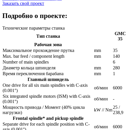
Заказать свой проект
Подробно о проекте:
Технические параметры станка
GMC
Тип станка
35
Рабочая зона
Максимальное прохождение прутка
mm
35
Max. bar feed / component length
mm
140
Number of main spindles
6
Диаметр кольца шпинделя
mm
280
Время переключения барабана
mm
1
Главный шпиндель
One drive for all six main spindles with C-axis
об/мин
6000
(0.001°)
Six integrated spindle motors (ISM) with C-axis
об/мин
-
(0.001°)
Мощность привода / Момент (40% цикла
25 /
kW // Nm
нагрузки)
238,9
Frontal spindle* and pickup spindle
Separate drive for each spindle position with C-
об/мин
6000
axis (0.001°)