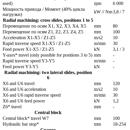
used)
rpm
6 000
Мощность привода / Момент (40% цикла
kW // Nm
3,8 / 7
нагрузки)
Radial machining: cross slides, positions 1 to 5
Перемещение по осям X1, X2, X3, X4, X5
mm
80
Перемещение по осям Z1, Z2, Z3, Z4, Z5
mm
100
Acceleration X1-X5 / Z1-Z5
m/s2
10
Rapid traverse speed X1-X5 / Z1-Z5
m/min
30
Feed power X1-X5 / Z1-Z5
kN
3,1 / 3
Y-axes* travel (only possible for positions 3 to 5)
mm
-
Rapid traverse speed Y3-Y5
m/min
-
Feed power Y3-Y5
kN
-
Radial machining: two lateral slides, position
6
X6 and U6 travel
mm
120
X6 and U6 acceleration
m/s2
10
X6 and U6 rapid traverse speed
m/min
30
X6 and U6 feed power
kN
1,2
Z6* travel
mm
-
Central block
Central block* travel W7
mm
100
Hydraulic bar stop*
mm
18-254
Станок