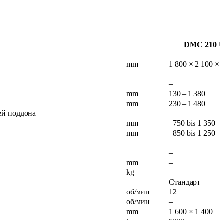
DMC 210 
mm
1 800 × 2 100 ×
–
–
mm
130 – 1 380
mm
230 – 1 480
ей поддона
–
mm
–750 bis 1 350
mm
–850 bis 1 250
–
mm
–
kg
–
Стандарт
об/мин
12
об/мин
–
mm
1 600 × 1 400