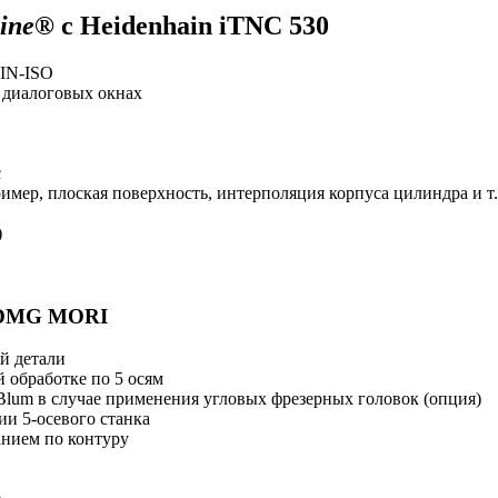
line
® с Heidenhain iTNC 530
DIN-ISO
 диалоговых окнах
с
ер, плоская поверхность, интерполяция корпуса цилиндра и т.
)
я DMG MORI
й детали
 обработке по 5 осям
Blum в случае применения угловых фрезерных головок (опция)
и 5-осевого станка
анием по контуру