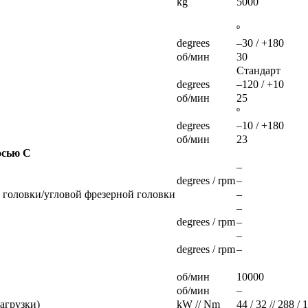
kg
5000
º
degrees
–30 / +180
об/мин
30
Стандарт
degrees
–120 / +10
об/мин
25
º
degrees
–10 / +180
об/мин
23
осью C
–
degrees / rpm
–
й головки/угловой фрезерной головки
–
–
degrees / rpm
–
–
degrees / rpm
–
об/мин
10000
об/мин
–
агрузки)
kW // Nm
44 / 32 // 288 / 