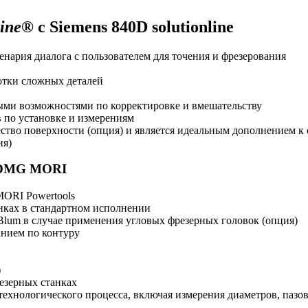
line
® с Siemens 840D solutionline
нария диалога с пользователем для точения и фрезерования
отки сложных деталей
ыми возможностями по корректировке и вмешательству
 по установке и измерениям
ство поверхности (опция) и является идеальным дополнением к
ия)
я DMG MORI
ORI Powertools
нках в стандартном исполнении
Blum в случае применения угловых фрезерных головок (опция)
анием по контуру
)
езерных станках
ологического процесса, включая измерения диаметров, пазов 