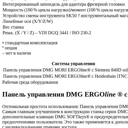
Интегрированный шпиндель для адаптера фрезерной головки
Мощность (100 % цикла нагрузки)/момент (100 % цикла нагруз
Устройство смены инструмента SK50 ? инструментальный маг
Линейные оси (X/Y/Z/W)
Вес станка
Pmax. (X / Y / Z) – VDI DGQ 3441 / ISO 230-2
• стандартная комплектация
º опция
– нет в наличи
Система управления
Панель управления DMG MORI ERGOline® с Siemens 840D solu
Панель управления DMG MORI ERGOline® с Heidenhain iTNC
Рабочая среда оборудования
Панель управления DMG ERGO
line
® с
Оптимальная простота использования: Панель управления D
Самым главным улучшением в конструкции станка серии DMC 
дополнительные клавиши DMG SOFT
keys
® и предупредительна
предпочтениями пользователя. Это также применяется к доп
с индивидуальными правами доступа.