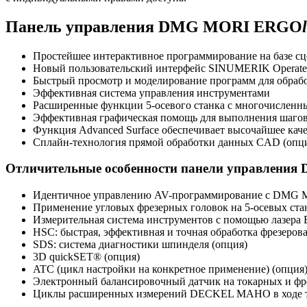
Панель управления DMG MORI ERGO
Простейшее интерактивное программирование на базе сце
Новый пользовательский интерфейс SINUMERIK Operate
Быстрый просмотр и моделирование программ для обраб
Эффективная система управления инструментами
Расширенные функции 5-осевого станка с многочисленн
Эффективная графическая помощь для выполнения шагов
Функция Advanced Surface обеспечивает высочайшее каче
Сплайн-технология прямой обработки данных CAD (опц
Отличительные особенности панели управлени
Идентичное управлению AV-программирование с DMG M
Применение угловых фрезерных головок на 5-осевых ста
Измерительная система инструментов с помощью лазера 
HSC: быстрая, эффективная и точная обработка фрезеров
SDS: система диагностики шпинделя (опция)
3D quickSET® (опция)
ATC (цикл настройки на конкретное применение) (опция
Электронный балансировочный датчик на токарных и фр
Циклы расширенных измерений DECKEL MAHO в ходе техн