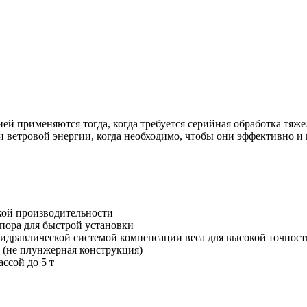
 применяются тогда, когда требуется серийная обработка тяже
и ветровой энергии, когда необходимо, чтобы они эффективно и 
кой производительности
опора для быстрой установки
гидравлической системой компенсации веса для высокой точност
и (не плунжерная конструкция)
ассой до 5 т