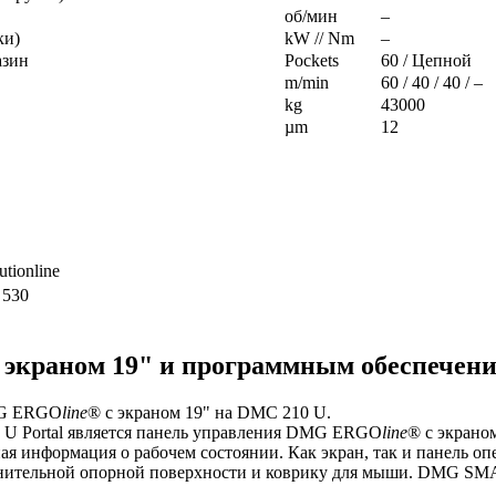
об/мин
–
ки)
kW // Nm
–
азин
Pockets
60 / Цепной
m/min
60 / 40 / 40 / –
kg
43000
µm
12
tionline
 530
 экраном 19" и программным обеспечени
MG ERGO
line
® с экраном 19" на DMC 210 U.
U Portal является панель управления DMG ERGO
line
® с экрано
я информация о рабочем состоянии. Как экран, так и панель опе
олнительной опорной поверхности и коврику для мыши. DMG S