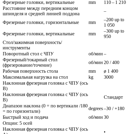
Фрезерные головки, вертикальные
mm
110 – 1 210
Расстояние между передним концом
–
шпинделя и средней линией поддона
–200 up to
Фрезерные головки, горизонтальные
mm
1 050
–300 up to
Фрезерные головки, вертикальные
mm
950
Стол/зажимная поверхность/
инструменты
Поворотный стол с ЧПУ
об/мин
–
Фрезерный/токарный стол
об/мин
20 / 400
(фрезерование/точение)
Рабочая поверхность стола
mm
ø 1 400
Максимальная нагрузка на стол
kg
3000
Наклонная фрезерная головка с ЧПУ (ось
B)
Наклонная фрезерная головка с ЧПУ (ось
Стандарт
B)
Диапазон наклона (0 = по вертикали /180
degrees
–30 / +180
= по горизонтали)
Быстрый ход и подача
об/мин
30
Опции: 5 осей
Наклонная фрезерная головка с ЧПУ (ось
•