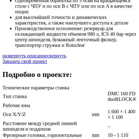
Одновременная обработка по 5 осям на вращающемся
столе с ЧПУ и по оси B с ЧПУ или по оси A в качестве
опции
для высочайшей точности и динамических
характеристик, а также наилучшего доступа к детали
Производственное исполнение: резервуар для
охлаждающей жидкости объемом 980 л, ICS 40 бар через
центр шпинделя, бумажный ленточный фильтр,
транспортер стружки и Rotoclear
развернуть описание
свернуть
Заказать свой проект
Подробно о проекте:
Технические параметры станка
DMC 160 FD
Тип станка
duoBLOCK®
Рабочая зона
1 600 × 1 400
Оси X/Y/Z
mm
× 1 100
Расстояние между средней линией
–
шпинделя и поддоном
Фрезерные головки, горизонтальные
mm
10 – 1 110