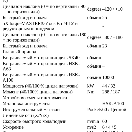
A)
Диапазон наклона (0 = по вертикали /-90
degrees
–120 / +10
= по горизонтали)
Быстрый ход и подача
об/мин
25
5X torqueMASTER® ? ось B с ЧПУ и
•
редукторным шпинделем
Диапазон наклона (0 = по вертикали /180
degrees
–30 / +180
= по горизонтали)
Быстрый ход и подача
об/мин
23
Главный привод
Встраиваемый мотор-шпиндель SK40
об/мин
–
Встраиваемый мотор-шпиндель HSK-
об/мин
–
A63
Встраиваемый мотор-шпиндель HSK-
об/мин
10000
A100
Мощность (40/100 % цикла нагрузки)
kW
44 / 32
Момент (40/100% цикла нагрузки)
Nm
288 / 187
Устройство смены инструмента
Установка инструмента
HSK-A100
Инструментальный магазин
Pockets
60 / Цепной
Линейные оси (X/Y/Z)
Скорость быстрого хода/подачи
m/min
60
Ускорение
m/s2
6 / 4 / 5