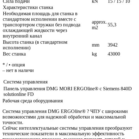
Сила подачи
kN
15 / 15 / 10
Характеристики станка
Необходимая площадь для станка в
стандартном исполнении вместе с
approx.
транспортером стружки без подвода
55,3
m2
охлаждающей жидкости через
внутренний канал
Высота станка (в стандартном
mm
3942
исполнении)
Вес станка
kg
43000
* / • опция
– нет в наличи
Система управления
Панель управления DMG MORI ERGOline® с Siemens 840D
solutionline FD
Рабочая среда оборудования
Система управления DMG ERGO
line
® ? ЧПУ с широкими
возможностями для надежной обработки и максимальной
точности.
Сейчас интеллектуальные системы управления преобразуют
технические показатели в максимальную эффективность