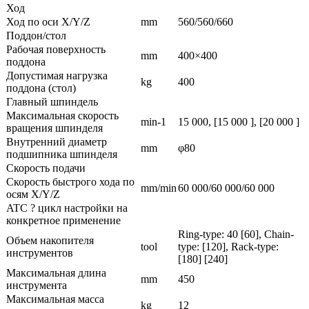
Ход
Ход по оси X/Y/Z
mm
560/560/660
Поддон/стол
Рабочая поверхность
mm
400×400
поддона
Допустимая нагрузка
kg
400
поддона (стол)
Главный шпиндель
Максимальная скорость
min-1
15 000, [15 000 ], [20 000 ]
вращения шпинделя
Внутренний диаметр
mm
φ80
подшипника шпинделя
Скорость подачи
Скорость быстрого хода по
mm/min
60 000/60 000/60 000
осям X/Y/Z
ATC ? цикл настройки на
конкретное применение
Ring-type: 40 [60], Chain-
Объем накопителя
tool
type: [120], Rack-type:
инструментов
[180] [240]
Максимальная длина
mm
450
инструмента
Максимальная масса
kg
12